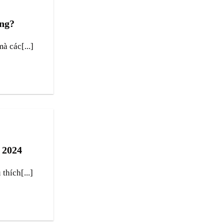
ông?
à các[...]
 2024
thích[...]