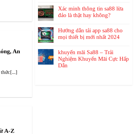
Xác minh thông tin sa88 lừa
đảo là thật hay không?
Hướng dẫn tải app sa88 cho
mọi thiết bị mới nhất 2024
óng, An
khuyến mãi Sa88 – Trải
Nghiệm Khuyến Mãi Cực Hấp
Dẫn
thức[...]
từ A-Z