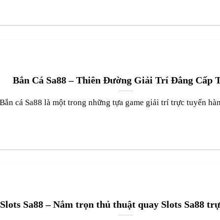
Bắn Cá Sa88 – Thiên Đường Giải Trí Đẳng Cấp T
Bắn cá Sa88 là một trong những tựa game giải trí trực tuyến hàn
Slots Sa88 – Nắm trọn thủ thuật quay Slots Sa88 tr