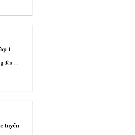
op 1
g đầu[...]
ực tuyến