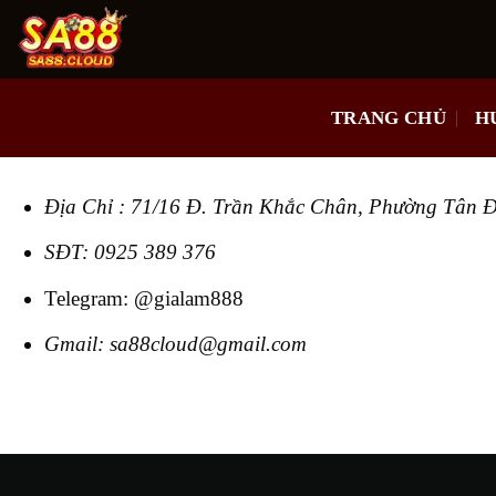
Skip
to
content
TRANG CHỦ
H
Địa Chỉ :
71/16 Đ. Trần Khắc Chân, Phường Tân Đ
SĐT: 0925 389 376
Telegram: @gialam888
Gmail:
sa88cloud@gmail.com