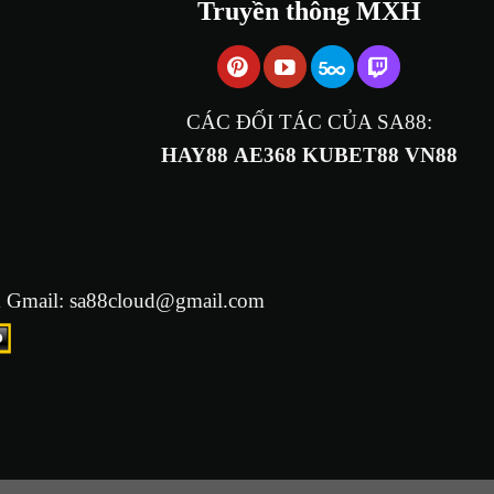
Truyền thông MXH
CÁC ĐỐI TÁC CỦA SA88:
HAY88
AE368
KUBET88
VN88
m Gmail:
sa88cloud@gmail.com