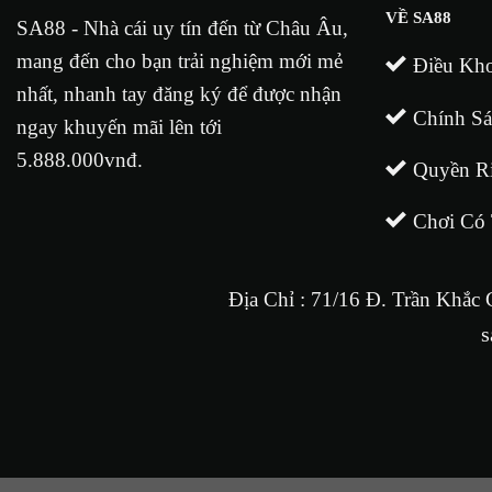
VỀ SA88
SA88 - Nhà cái uy tín đến từ Châu Âu,
mang đến cho bạn trải nghiệm mới mẻ
Điều Kho
nhất, nhanh tay đăng ký để được nhận
Chính Sá
ngay khuyến mãi lên tới
5.888.000vnđ.
Quyền R
Chơi Có
Địa Chỉ : 71/16 Đ. Trần Khắc